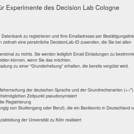
 für Experimente des Decision Lab Cologne
r Datenbank zu registrieren und Ihre Emailadresse per Bestätigungslink
n zeitnah eine persönliche DecisionLab-ID zusenden, die Sie bei allen
 erstmal zu nichts. Sie werden lediglich Email-Einladungen zu bestimm
melden können, wenn Sie das möchten.
adung zu einer "Grunderhebung" erhalten, die bereits vergütet wird.
 Beherrschung der deutschen Sprache und der Grundrechenarten (+-/*)
ühstmöglichen Zeitpunkt pseudonymisiert
die Registrierung
ig von Studiengang oder Beruf), die ein Bankkonto in Deutschland o
bteilung der Universität zu Köln realisiert